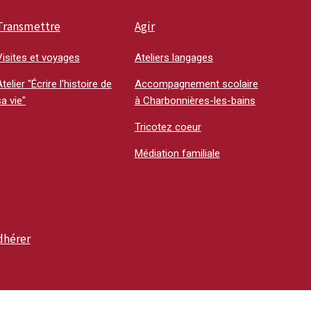
Transmettre
Agir
Visites et voyages
Ateliers langages
telier "Écrire l'histoire de
Accompagnement scolaire
a vie"
à Charbonnières-les-bains
Tricotez coeur
Médiation familiale
dhérer