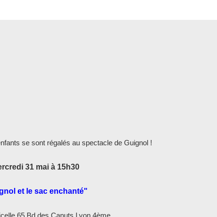
nfants se sont régalés au spectacle de Guignol !
rcredi 31 mai à 15h30
gnol et le sac enchanté"
Ficelle 65 Bd des Canuts Lyon 4ème