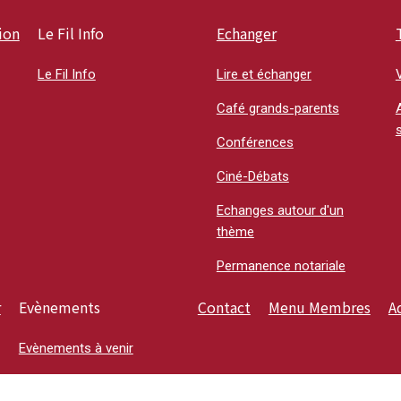
ion
Le Fil Info
Echanger
Le Fil Info
Lire et échanger
Café grands-parents
A
s
Conférences
Ciné-Débats
Echanges autour d'un
thème
Permanence notariale
r
Evènements
Contact
Menu Membres
A
Evènements à venir